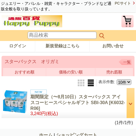
ジュエリー・アパレル・雑貨・キャラクター・ブランドなど通
PCサイト
販全般を取り扱っています。
ログイン
新規登録はこちら
お問い合せ
スターバックス オリガミ
一覧
おすすめ順
価格の安い順
売れ筋順
表示件数
:
期間限定（〜8月10日）スターバックス アイ
スコーヒースペシャルギフト SBI-30A
[K6032-
R06]
3,240円
(税込)
(1件/1件)
ホーム
|
ショッピングカート