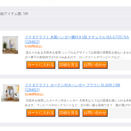
登録アイテム数
:
5件
フクダクラフト 木製ハンガー棚付き1段 ナチュラル HA-G75T1 NA
[2284822]
9,592円
(税込)
温もりのある天然木を使用 シンプルなデザインでお部屋の雰囲気を損ないませ
ガー棒下の有効内寸が131.5cmあるので、ロングコートやワンピースなど …
｜
｜
フクダクラフト カーテン付きハンガー ブラウン H-2030 2 BR
[2284821]
22,968円
(税込)
天然木を使用したカーテン付きハンガー 天然木ならではの質感を感じられる木
めます。ワンピースやロングコートなど、丈の長い服も収納できて、服が選びや
｜
｜