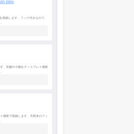
5 DBW
物を収納します。フック付きなので、
…
わず、衣服や小物をディスプレイ感覚
…
レイ感覚で収納します。天然木のフッ
…