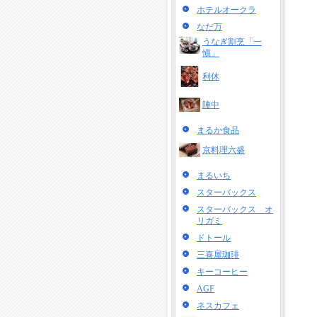
ホテルオークラ
なだ万
うなぎ割烹「一
愼」
利休
陣中
まるか食品
京料理六盛
まるいち
スターバックス
スターバックス オ
リガミ
ドトール
三喜屋珈琲
キーコーヒー
AGF
ネスカフェ