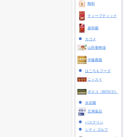
陶和
ティーブティック
菱和園
カゴメ
山田養蜂場
伊藤農園
はごろもフーズ
ニッスイ
ボスコ（BOSCO）
永谷園
五洲薬品
バスクリン
シティ ゴルフ