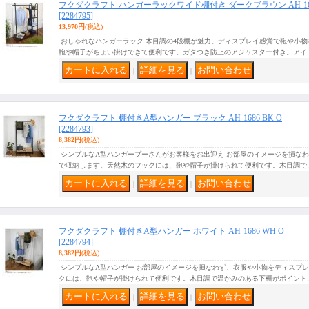
フクダクラフト ハンガーラックワイド棚付き ダークブラウン AH-169
[2284795]
13,970円
(税込)
おしゃれなハンガーラック 木目調の4段棚が魅力。ディスプレイ感覚で鞄や小
鞄や帽子がちょい掛けできて便利です。ガタつき防止のアジャスター付き。アイ
｜
｜
フクダクラフト 棚付きA型ハンガー ブラック AH-1686 BK O
[2284793]
8,382円
(税込)
シンプルなA型ハンガープーさんがお客様をお出迎え お部屋のイメージを損な
で収納します。天然木のフックには、鞄や帽子が掛けられて便利です。木目調で
｜
｜
フクダクラフト 棚付きA型ハンガー ホワイト AH-1686 WH O
[2284794]
8,382円
(税込)
シンプルなA型ハンガー お部屋のイメージを損なわず、衣服や小物をディスプ
クには、鞄や帽子が掛けられて便利です。木目調で温かみのある下棚がポイント
｜
｜