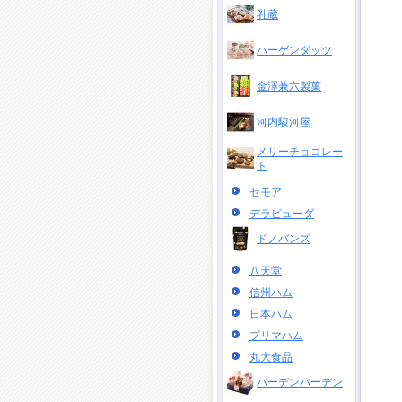
乳蔵
ハーゲンダッツ
金澤兼六製菓
河内駿河屋
メリーチョコレー
ト
セモア
デラビューダ
ドノバンズ
八天堂
信州ハム
日本ハム
プリマハム
丸大食品
バーデンバーデン