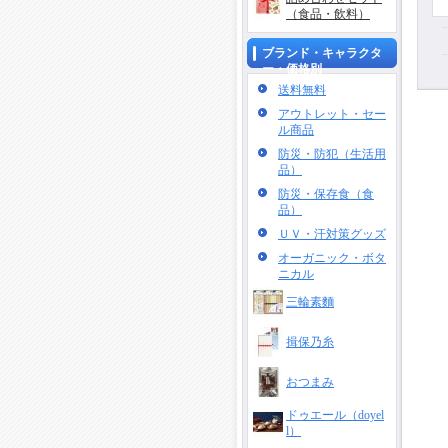
（食品・飲料）
ブランド・キャラクタ
ー・価格別
送料無料
アウトレット・セー
ル商品
防災・防犯（生活用
品）
防災・保存食（食
品）
ＵＶ・汗対策グッズ
オーガニック・ボタ
ニカル
三輪素麵
揖保乃糸
おつまみ
ドゥエール（doyel
l）