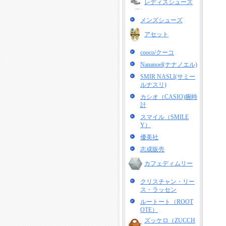
レディスシューズ
メンズシューズ
アセット
cooco/クーコ
Nananoel(ナナノエル)
SMIR NASLI(サミー
ルナスリ)
カシオ（CASIO)腕時
計
スマイル（SMILE
Y）
優美社
志成販売
カフェディムリー
クリスチャン・リー
ス・ラッセン
ルートート（ROOT
OTE）
ズッケロ（ZUCCH