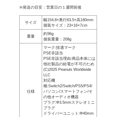
※発送の目安：営業日の１週間前後
幅154.8×奥行63.5×高180mm
サイズ
個装サイズ：23×16×7cm
約96g
重量
個装重量：208g
マーク:技適マーク
PSE非該当
PSE非該当理由:商品本体には
他社製品の給電が不可のため
(C)2025 Peanuts Worldwide
LLC
対応機
種:Switch2/Switch/PS5/PS4/
仕様
パソコン/スマートフォン/そ
の他オーディオ機器
プラグ:Φ3.5mmステレオミニ
プラグ
ドライバーユニット:Φ40mm