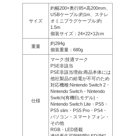
約幅200×奥行85×高200mm、
USBケーブル:約1m、ステレ
サイズ
オミニプラグケーブル:約
1.5m
個装サイズ：24×22×12cm
約284g
重量
個装重量：680g
マーク:技適マーク
PSE非該当
PSE非該当理由:商品本体には
他社製品の給電が不可のため
対応機種:Nintendo Switch 2・
Nintendo Switch・Nintendo
Switch(有機ELモデル)・
仕様
Nintendo Switch Lite・PS5・
PS5 slim・PS5 Pro・PS4・
パソコン・スマートフォン・
その他
RGB・LED搭載
連続再生可能時間(LED消灯