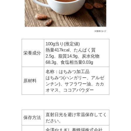
100g当り(推定値)
熱量417kcal、たんぱく質
栄養成分
2.5g、脂質14.9g、炭水化物
68.3g、食塩相当量0.03g
名称：はちみつ加工品
はちみつ(ハンガリー、アルゼ
原材料
ンチン)、サフラワー油、カカ
オマス、ココアパウダー
直射日光を避け常温保存してく
保存方法
ださい。
金澤やまぎし養蜂場株式会社