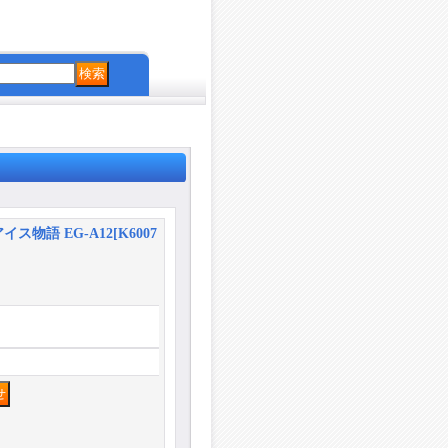
！
ス物語 EG-A12
[
K6007