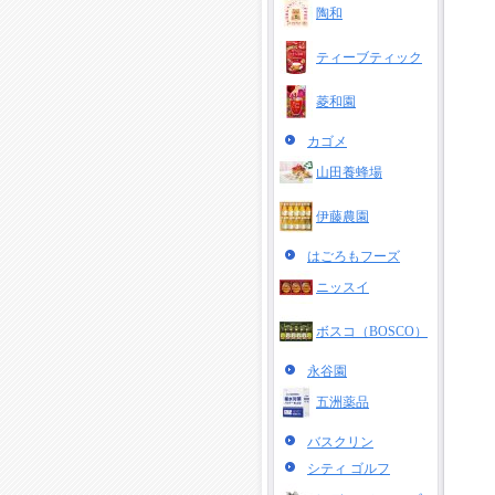
陶和
ティーブティック
菱和園
カゴメ
山田養蜂場
伊藤農園
はごろもフーズ
ニッスイ
ボスコ（BOSCO）
永谷園
五洲薬品
バスクリン
シティ ゴルフ