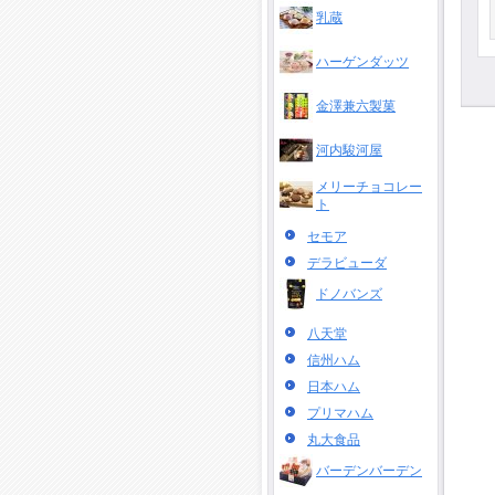
乳蔵
ハーゲンダッツ
金澤兼六製菓
河内駿河屋
メリーチョコレー
ト
セモア
デラビューダ
ドノバンズ
八天堂
信州ハム
日本ハム
プリマハム
丸大食品
バーデンバーデン