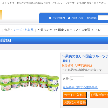
・キャラクター商品など通販商品を幅広く販売しているショップです。お気軽にお問合せください
ご利用案内
｜
お問い合せ
商品検索
:
｜ 食品 >
チーズ・乳製品
｜
〜果実の便り〜国産フルーツアイス物語 EG-A12
商品詳細
〜果実の便り〜国産フルーツアイ
-R01
]
販売価格
:
3,780円
(税込)
この商品は軽減税率の対象です。
数量
:
返品特約に関する重要事項
｜