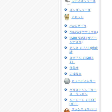
レディスシューズ
メンズシューズ
アセット
cooco/クーコ
Nananoel(ナナノエル)
SMIR NASLI(サミー
ルナスリ)
カシオ（CASIO)腕時
計
スマイル（SMILE
Y）
優美社
志成販売
カフェディムリー
クリスチャン・リー
ス・ラッセン
ルートート（ROOT
OTE）
ズッケロ（ZUCCH