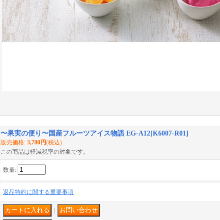
〜果実の便り〜国産フルーツアイス物語 EG-A12
[
K6007-R01
]
販売価格
:
3,780円
(税込)
この商品は軽減税率の対象です。
数量
:
返品特約に関する重要事項
｜