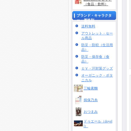
（食品・飲料）
ブランド・キャラクタ
ー・価格別
送料無料
アウトレット・セー
ル商品
防災・防犯（生活用
品）
防災・保存食（食
品）
ＵＶ・汗対策グッズ
オーガニック・ボタ
ニカル
三輪素麵
揖保乃糸
おつまみ
ドゥエール（doyel
l）