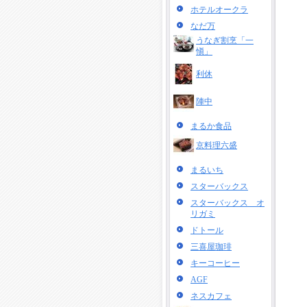
ホテルオークラ
なだ万
うなぎ割烹「一
愼」
利休
陣中
まるか食品
京料理六盛
まるいち
スターバックス
スターバックス オ
リガミ
ドトール
三喜屋珈琲
キーコーヒー
AGF
ネスカフェ