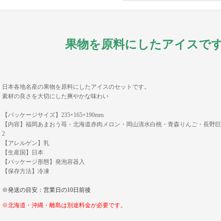
果物を原料にしたアイスで
日本各地名産の果物を原料にしたアイスのセットです。
素材の良さを大切にした爽やかな味わい
【パッケージサイズ】235×165×190mm
【内容】
福岡あまおう苺・北海道赤肉メロン・岡山清水白桃・青森りんご・長野巨峰
2
【アレルゲン】乳
【生産国】日本
【パッケージ形態】
発泡容器入
【保存方法】冷凍
※発送の目安：営業日の10日前後
※北海道・沖縄・離島は別途料金が必要です。