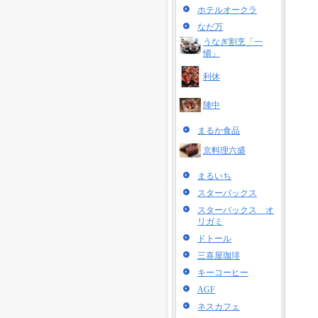
ホテルオークラ
なだ万
うなぎ割烹「一
愼」
利休
陣中
まるか食品
京料理六盛
まるいち
スターバックス
スターバックス オ
リガミ
ドトール
三喜屋珈琲
キーコーヒー
AGF
ネスカフェ