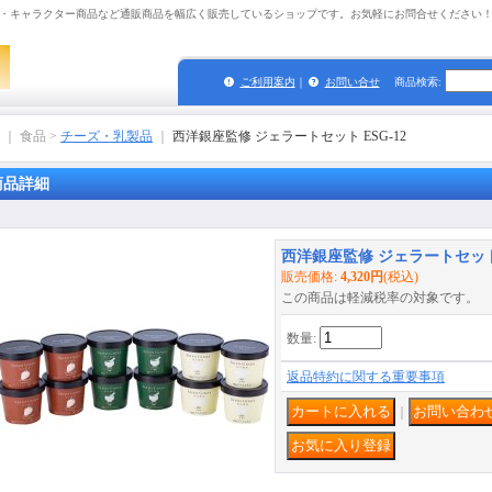
・キャラクター商品など通販商品を幅広く販売しているショップです。お気軽にお問合せください
ご利用案内
｜
お問い合せ
商品検索
:
｜ 食品 >
チーズ・乳製品
｜
西洋銀座監修 ジェラートセット ESG-12
商品詳細
西洋銀座監修 ジェラートセット 
販売価格
:
4,320円
(税込)
この商品は軽減税率の対象です。
数量
:
返品特約に関する重要事項
｜