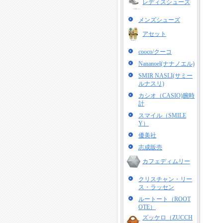
レディスシューズ
メンズシューズ
アセット
cooco/クーコ
Nananoel(ナナノエル)
SMIR NASLI(サミー
ルナスリ)
カシオ（CASIO)腕時
計
スマイル（SMILE
Y）
優美社
志成販売
カフェディムリー
クリスチャン・リー
ス・ラッセン
ルートート（ROOT
OTE）
ズッケロ（ZUCCH