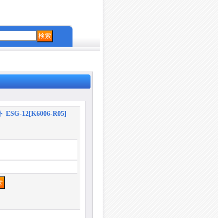
！
ESG-12
[
K6006-R05
]