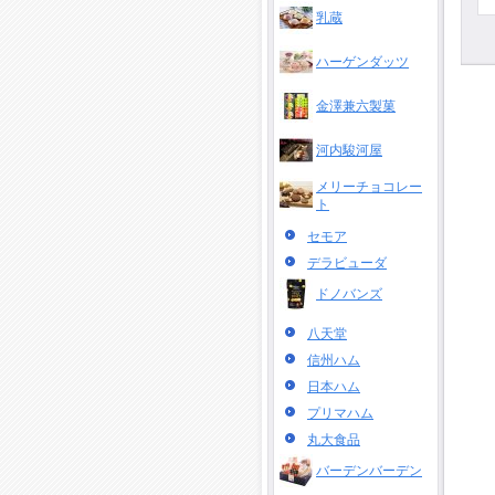
乳蔵
ハーゲンダッツ
金澤兼六製菓
河内駿河屋
メリーチョコレー
ト
セモア
デラビューダ
ドノバンズ
八天堂
信州ハム
日本ハム
プリマハム
丸大食品
バーデンバーデン