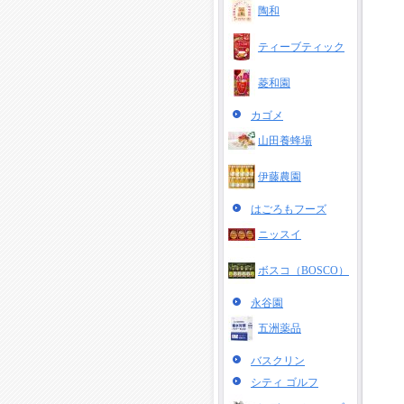
陶和
ティーブティック
菱和園
カゴメ
山田養蜂場
伊藤農園
はごろもフーズ
ニッスイ
ボスコ（BOSCO）
永谷園
五洲薬品
バスクリン
シティ ゴルフ