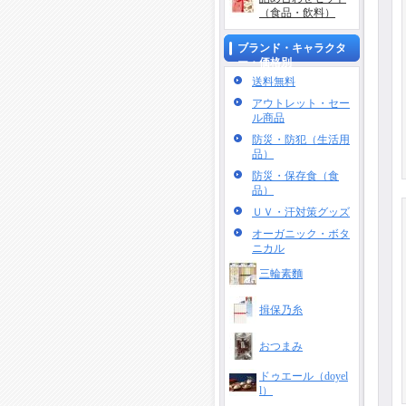
（食品・飲料）
ブランド・キャラクタ
ー・価格別
送料無料
アウトレット・セー
ル商品
防災・防犯（生活用
品）
防災・保存食（食
品）
ＵＶ・汗対策グッズ
オーガニック・ボタ
ニカル
三輪素麵
揖保乃糸
おつまみ
ドゥエール（doyel
l）