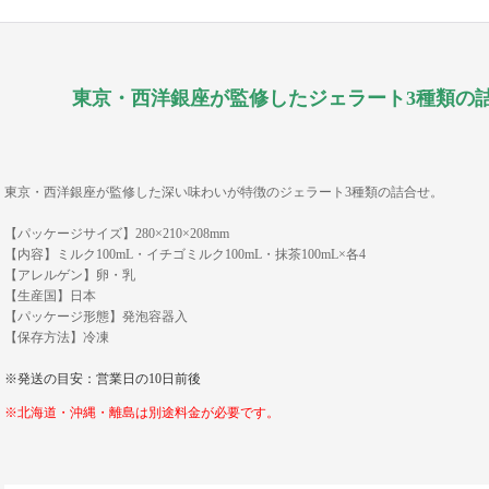
東京・西洋銀座が監修したジェラート3種類の
東京・西洋銀座が監修した深い味わいが特徴のジェラート3種類の詰合せ。
【パッケージサイズ】280×210×208mm
【内容】ミルク100mL・イチゴミルク100mL・抹茶100mL×各4
【アレルゲン】卵・乳
【生産国】日本
【パッケージ形態】発泡容器入
【保存方法】冷凍
※発送の目安：営業日の10日前後
※北海道・沖縄・離島は別途料金が必要です。