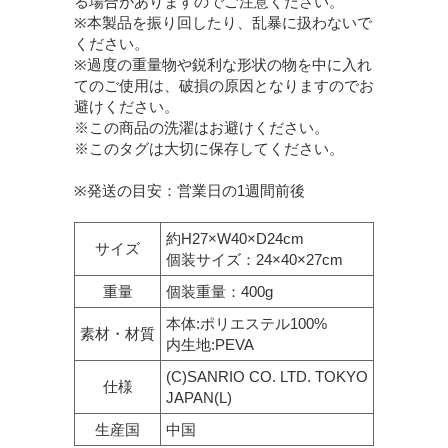
る場合がありますのでご注意ください。
※本製品を振り回したり、乱暴に扱わないで
ください。
※過度の重量物や鋭利な形状の物を中に入れ
てのご使用は、破損の原因となりますのでお
避けください。
※この商品の洗濯はお避けください。
※このタグは大切に保存してください。
※発送の目安：営業日の1週間前後
約H27×W40×D24cm
サイズ
個装サイズ：24×40×27cm
重量
個装重量：400g
本体:ポリエステル100%
素材・材質
内生地:PEVA
(C)SANRIO CO. LTD. TOKYO
仕様
JAPAN(L)
生産国
中国